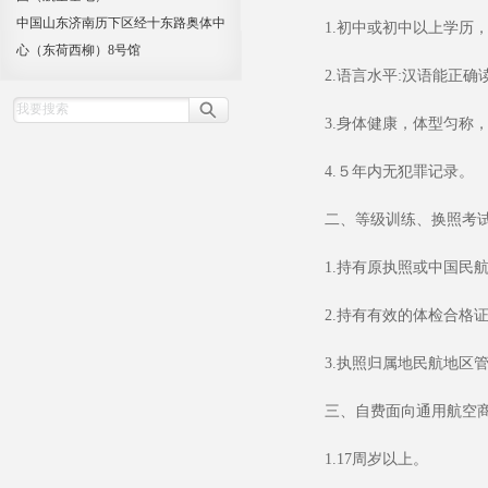
中国山东济南历下区经十东路奥体中
1.
初中或初中以上学历
心（东荷西柳）8号馆
2.
语言水平
:
汉语能正确
3.
身体健康，体型匀称，
4.
５年内无犯罪记录。
二、等级训练、换照考
1.
持有原执照或中国民
2.
持有有效的体检合格
3.
执照归属地民航地区
三、自费面向通用航空
1.17
周岁以上。