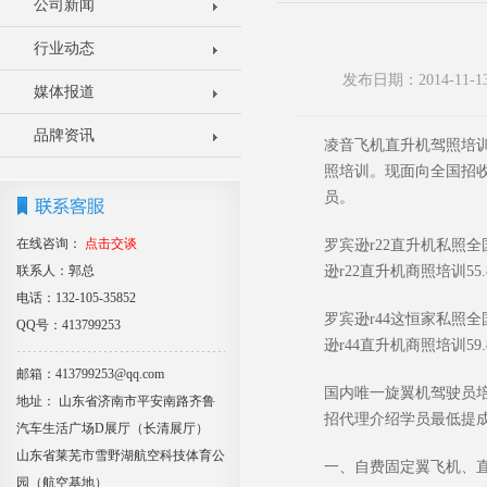
公司新闻
行业动态
发布日期：2014-11
媒体报道
品牌资讯
凌音飞机直升机驾照培
照培训。现面向全国招
员。
在线咨询：
点击交谈
罗宾逊
r22
直升机私照全
联系人：郭总
逊
r22
直升机商照培训
55.
电话：132-105-35852
罗宾逊
r44
这恒家私照全
QQ号：413799253
逊
r44
直升机商照培训
59.
邮箱：413799253@qq.com
国内唯一旋翼机驾驶员
地址： 山东省济南市平安南路齐鲁
招代理介绍学员最低提
汽车生活广场D展厅（长清展厅）
山东省莱芜市雪野湖航空科技体育公
一、自费固定翼飞机、
园（航空基地）