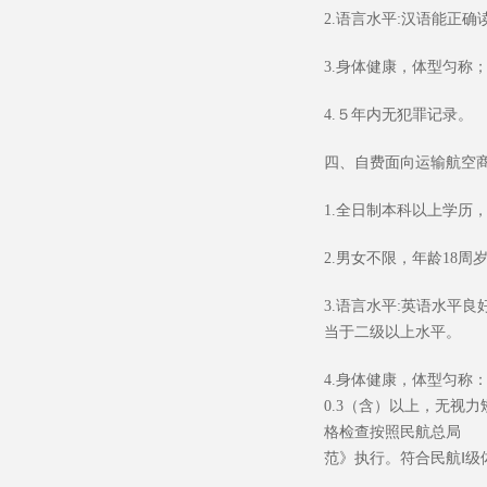
2.
语言水平
:
汉语能正确
3.
身体健康，体型匀称
4.
５年内无犯罪记录。
四、自费面向运输航空
1.
全日制本科以上学历，
2.
男女不限，年龄
18
周
3.
语言水平
:
英语水平良
当于二级以上水平。
4.
身体健康，体型匀称
0.3
（含）以上，无视力
格检查按照民航总局
2
范》执行。符合民航Ⅰ级