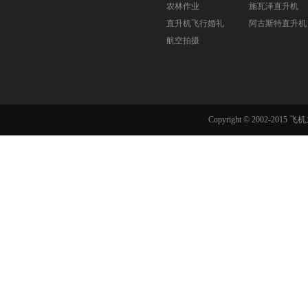
农林作业
施瓦泽直升机
直升机飞行婚礼
阿古斯特直升机
航空拍摄
Copyright © 2002-201