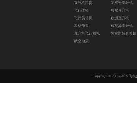
直升机租赁
罗宾逊直升机
飞行体验
贝尔直升机
飞行员培训
欧洲直升机
农林作业
施瓦泽直升机
直升机飞行婚礼
阿古斯特直升机
航空拍摄
Copyright © 2002-201